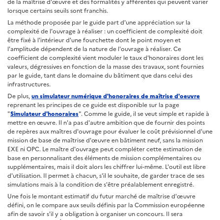
de la maîtrise d'œuvre et des formalités y afférentes qui peuvent varier
lorsque certains seuils sont franchis.
La méthode proposée par le guide part d'une appréciation sur la
complexité de l'ouvrage à réaliser : un coefficient de complexité doit
être fixé à l'intérieur d'une fourchette dont le point moyen et
l'amplitude dépendent de la nature de l'ouvrage à réaliser. Ce
coefficient de complexité vient moduler le taux d'honoraires dont les
valeurs, dégressives en fonction de la masse des travaux, sont fournies
par le guide, tant dans le domaine du bâtiment que dans celui des
infrastructures.
De plus,
un simulateur numérique d'honoraires de maîtrise d'oeuvre
reprenant les principes de ce guide est disponible sur la page
"
Simulateur d'honoraires
". Comme le guide, il se veut simple et rapide à
mettre en œuvre. Il n'a pas d'autre ambition que de fournir des points
de repères aux maîtres d'ouvrage pour évaluer le coût prévisionnel d'une
mission de base de maîtrise d'œuvre en bâtiment neuf, sans la mission
EXE ni OPC. Le maître d'ouvrage peut compléter cette estimation de
base en personnalisant des éléments de mission complémentaires ou
supplémentaires, mais il doit alors les chiffrer lui-même. L'outil est libre
d'utilisation. Il permet à chacun, s'il le souhaite, de garder trace de ses
simulations mais à la condition de s'être préalablement enregistré.
Une fois le montant estimatif du futur marché de maîtrise d'œuvre
défini, on le compare aux seuils définis par la Commission européenne
afin de savoir s'il y a obligation à organiser un concours. Il sera