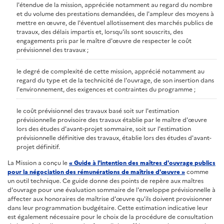
l'étendue de la mission, appréciée notamment au regard du nombre
et du volume des prestations demandées, de l'ampleur des moyens à
mettre en œuvre, de l'éventuel allotissement des marchés publics de
travaux, des délais impartis et, lorsqu'ils sont souscrits, des
engagements pris par le maître d'œuvre de respecter le coût
prévisionnel des travaux ;
le degré de complexité de cette mission, apprécié notamment au
regard du type et de la technicité de l'ouvrage, de son insertion dans
l'environnement, des exigences et contraintes du programme ;
le coût prévisionnel des travaux basé soit sur l'estimation
prévisionnelle provisoire des travaux établie par le maître d'œuvre
lors des études d'avant-projet sommaire, soit sur l'estimation
prévisionnelle définitive des travaux, établie lors des études d'avant-
projet définitif.
La Mission a conçu le
« Guide à l'intention des maîtres d'ouvrage publics
pour la négociation des rémunérations de maîtrise d'œuvre »
comme
un outil technique. Ce guide donne des points de repère aux maîtres
d'ouvrage pour une évaluation sommaire de l'enveloppe prévisionnelle à
affecter aux honoraires de maîtrise d'œuvre qu'ils doivent provisionner
dans leur programmation budgétaire. Cette estimation indicative leur
est également nécessaire pour le choix de la procédure de consultation